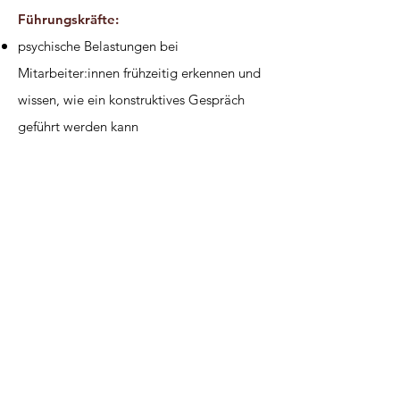
Führungskräfte:
psychische Belastungen bei
Mitarbeiter:innen frühzeitig erkennen und
wissen, wie ein konstruktives Gespräch
geführt werden kann
Möchten Sie die
psychologische
Fähigkeiten in Ihrer Organisation stärken
?
- Dann freue ich mich auf Ihre
Kontaktaufnahme via
Email
.
Kontakt
> Psychotherapie
> Psychologische K
urzzeit
Beratung